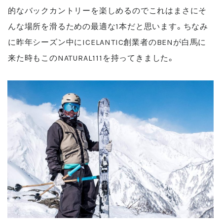
的なバックカントリーを楽しめるのでこれはまさにそ
んな場所を滑るための最適な
1
本だと思います。ちなみ
に昨年シーズン中に
ICELANTIC
創業者の
BEN
が白馬に
来た時もこの
NATURAL111
を持ってきました。