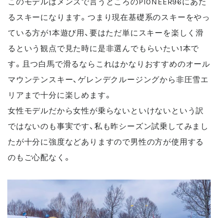
このモデルはメンズで言うところの
PIONEER96
にあた
るスキーになります。つまり現在基礎系のスキーをやっ
ている方が
1
本遊び用、要はただ単にスキーを楽しく滑
るという観点で見た時に是非選んでもらいたい
1
本で
す。且つ白馬で滑るならこれはかなりおすすめのオール
マウンテンスキー、ゲレンデクルージングから非圧雪エ
リアまで十分に楽しめます。
女性モデルだから女性が乗らないといけないという訳
ではないのも事実です、私も昨シーズン試乗してみまし
たが十分に強度などありますので男性の方が使用する
のもご心配なく。