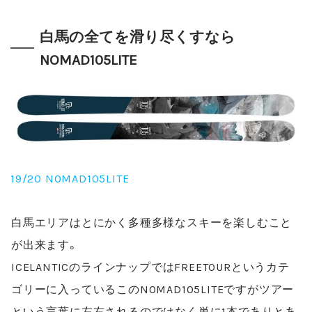
白馬の全てを滑り尽くすなら
NOMAD105LITE
19/20 NOMAD105LITE
白馬エリアはとにかく多種多様なスキーを楽しむこと
が出来ます。
ICELANTIC
のラインナップでは
FREETOUR
というカテ
ゴリーに入っているこの
NOMAD105LITE
ですがツアー
という言葉に左右されるのではなく単に
1
本でありとあ