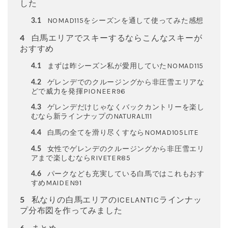
した
NOMAD115をシーズンを通して使ってみた感想
3.1
白馬エリアでスキーするならこんなスキーが
4
おすすめ
まずは昨シーズン私が愛用していたNOMAD115
4.1
ゲレンデでのクルージングから非圧雪エリアな
4.2
どで威力を発揮PIONEER96
ゲレンデだけじゃなくバックカントリーを楽し
4.3
むなら新ラインナップのNATURAL111
白馬の全てを滑り尽くすならNOMAD105LITE
4.4
女性でゲレンデのクルージングから非圧雪エリ
4.5
アまで楽しむならRIVETER85
パークなども充実している白馬ではこれもおす
4.6
すめMAIDEN91
私なりの白馬エリアのICELANTICラインナッ
5
プ分布図を作ってみました
まとめ