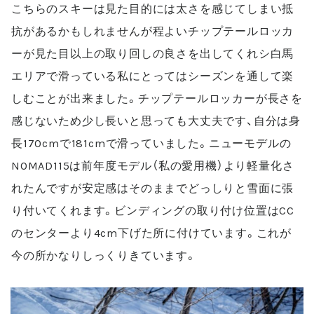
こちらのスキーは見た目的には太さを感じてしまい抵
抗があるかもしれませんが程よいチップテールロッカ
ーが見た目以上の取り回しの良さを出してくれシ白馬
エリアで滑っている私にとってはシーズンを通して楽
しむことが出来ました。チップテールロッカーが長さを
感じないため少し長いと思っても大丈夫です、自分は身
長
170cm
で
181cm
で滑っていました。ニューモデルの
NOMAD115
は前年度モデル（私の愛用機）より軽量化さ
れたんですが安定感はそのままでどっしりと雪面に張
り付いてくれます。ビンディングの取り付け位置は
CC
のセンターより
4cm
下げた所に付けています。これが
今の所かなりしっくりきています。