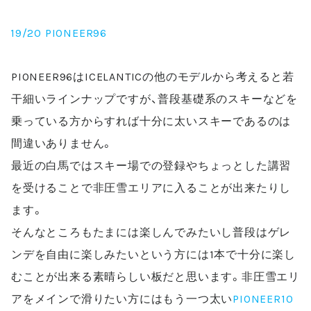
19/20 PIONEER96
PIONEER96
は
ICELANTIC
の他のモデルから考えると若
干細いラインナップですが、普段基礎系のスキーなどを
乗っている方からすれば十分に太いスキーであるのは
間違いありません。
最近の白馬ではスキー場での登録やちょっとした講習
を受けることで非圧雪エリアに入ることが出来たりし
ます。
そんなところもたまには楽しんでみたいし普段はゲレ
ンデを自由に楽しみたいという方には
1
本で十分に楽し
むことが出来る素晴らしい板だと思います。非圧雪エリ
アをメインで滑りたい方にはもう一つ太い
PIONEER10