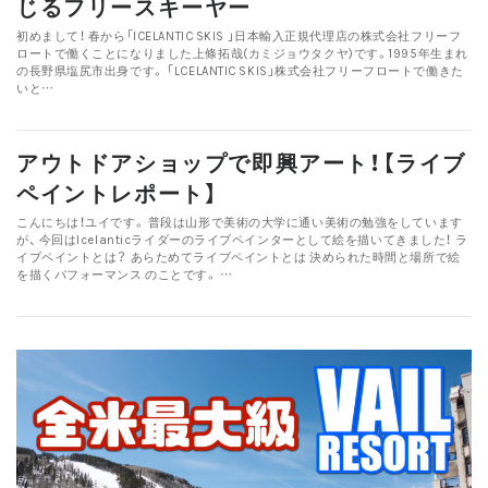
じるフリースキーヤー
初めまして！ 春から「ICELANTIC SKIS 」日本輸入正規代理店の株式会社フリーフ
ロートで働くことになりました上條拓哉(カミジョウタクヤ)です。1995年生まれ
の長野県塩尻市出身です。 「LCELANTIC SKIS」株式会社フリーフロートで働きた
いと…
アウトドアショップで即興アート！【ライブ
ペイントレポート】
こんにちは！ユイです。 普段は山形で美術の大学に通い美術の勉強をしています
が、 今回はIcelanticライダーのライブペインターとして絵を描いてきました！ ラ
イブペイントとは？ あらためてライブペイントとは 決められた時間と場所で絵
を描くパフォーマンス のことです。 …