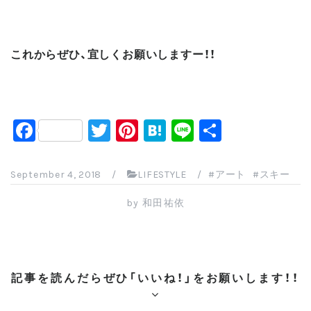
これからぜひ、宜しくお願いしますー！！
F
T
Pi
H
Li
共
a
wi
nt
at
n
有
c
tt
er
e
e
September 4, 2018
/
LIFESTYLE
/
アート
スキー
e
er
e
n
by
和田祐依
b
st
a
o
o
記事を読んだらぜひ「いいね！」をお願いします！！
k