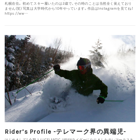
札幌在住。 初めてスキー履いたのは2歳で、その時のことは当然全く覚えており
ません(笑) 写真は大学時代から10年やっています。作品はInstagramを見てね！
https://ww…
Rider’s Profile -テレマーク界の異端児-
はじめまして！ 今期よりICELANTIC JAPANライダーになりましたテレマークスキ