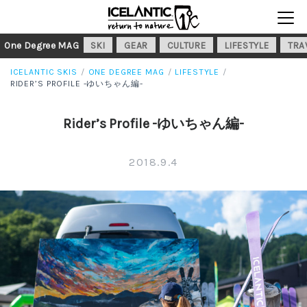
One Degree MAG
SKI
GEAR
CULTURE
LIFESTYLE
TRA
ICELANTIC SKIS
ONE DEGREE MAG
LIFESTYLE
RIDER’S PROFILE -ゆいちゃん編-
Rider’s Profile -ゆいちゃん編-
2018.9.4