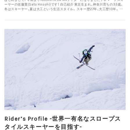
ーヤーの佐藤寛(Sato Hiroshi)です！ 自己紹介 東京生まれ、神奈川育ちの33歳。
冬はスキーヤー、夏は大工という生活スタイル。 スキー歴27年、大工歴10年。 …
Rider’s Profile -世界一有名なスロープス
タイルスキーヤーを目指す-