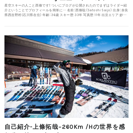
星空スキーの人こと西條です！ ついにブログが公開されたのでまずはライダー紹
介ということでプロフィールを簡単に… 名前：西條聡（Satoshi Saijo） 出身：奈良
県西吉野村(石川県在住） 年齢：36歳 スキー歴:33年 写真歴:11年 出没エリア:妙…
自己紹介-上條拓哉−260Km /hの世界を感