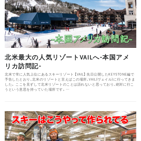
北米最大の人気リゾートVAILへ-本国アメ
リカ訪問記-
北米で常に人気上位にあるスキーリゾート 【VAIL】 先日公開したKEYSTONE編で
予告したとおり、北米のリゾートと言えばこの場所、VAIL(ヴェイル)に行ってきま
した。 ここを見ずして北米リゾートのことは語れないと思っており、絶対に行こ
うという意思を持っていた場所です。…