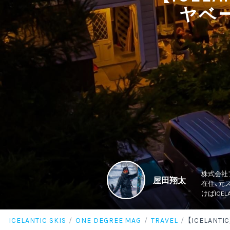
ヤベ
株式会社フ
屋田翔太
在住、元
けばIC
ICELANTIC SKIS
ONE DEGREE MAG
TRAVEL
【ICELA