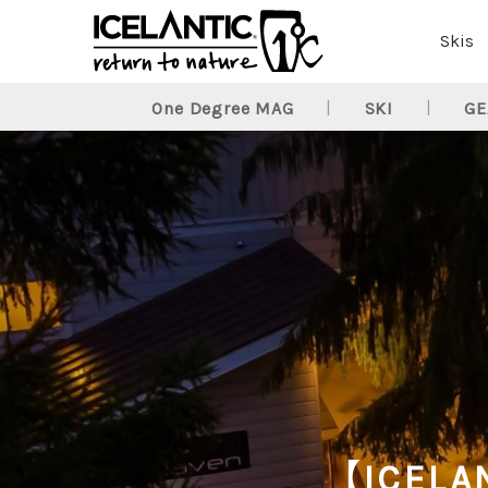
Skis
One Degree MAG
SKI
GE
【ICE