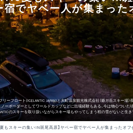
ー宿でヤベー人が集まった
リーフロート(ICELANTIC JAPAN)と大町温泉観光株式会社（爺ガ岳スキ
スノーボーダーとしてワールドカップなどに出場経験もある、今は物心ついた
ELANTICのスキーを取り扱いながらスキー場もやってしまう程の雪がないと生
NTIC夏もスキーの集いIN斑尾高原】ヤベー宿でヤベー人が集まったオフ