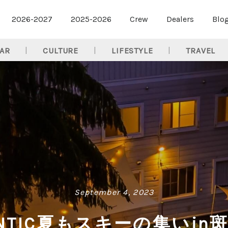
2026-2027
2025-2026
Crew
Dealers
Blo
AR
CULTURE
LIFESTYLE
TRAVEL
September 4, 2023
LANTIC夏もスキーの集いin