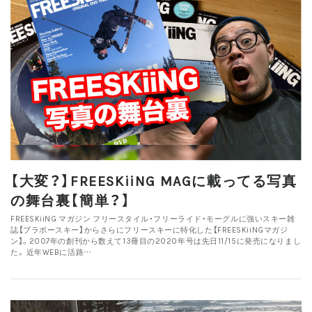
【大変？】FREESKiiNG MAGに載ってる写真
の舞台裏【簡単？】
FREESKiiNG マガジン フリースタイル・フリーライド・モーグルに強いスキー雑
誌【ブラボースキー】からさらにフリースキーに特化した【FREESKiiNGマガジ
ン】。2007年の創刊から数えて13冊目の2020年号は先日11/15に発売になりまし
た。 近年WEBに活路…