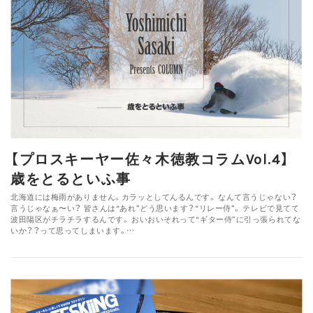
【プロスキーヤー佐々木徳教コラムVol.4】
歳をとるといふ事
北海道には梅雨がありません。カラッとしてんるんです。 なんて言うじゃない？
言うじゃなぁ〜い？ 皆さんは“あれ”どう思います？“リレー侍”。 テレビで見てて
波田陽区がチラチラするんです。 おいおいそれって“ギター侍”に引っ張られてな
いか？？って思ってしまいます。…