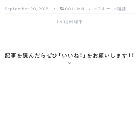
c
tt
er
e
e
September 20, 2018
/
COLUMN
/
スキー
雑誌
e
er
e
n
by
山田雄平
b
st
a
o
o
記事を読んだらぜひ「いいね！」をお願いします！！
k