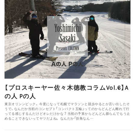
【プロスキーヤー佐々木徳教コラムVol.6】A
の人 Pの人
東京オリンンピック。 今更になって札幌でマラソンと競歩やるとか言い出したそ
うで。なんだか当初のコンセプト「コンパクト五輪」ってのからどんどん離れて行
ってる感じするんだけどオレだけかな？ 当初の予算からどんどん膨らんでもう止
めることできないってヤツだよね。 なんだか「折角なん…