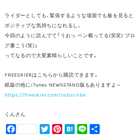
ライダーとしても、緊張するような場面でも板を見ると
ポジティブな気持ちになれるし、
今回のように読んでて「うおっ ベン載ってる(笑笑) ブロ
グ書こう(笑)」
ってなるので大変素晴らしいことです。
FREESKIERはこちらから購読できます。
紙版の他にiTunes NEWSSTAND版もありますよ～
https://freeskier.com/subscribe
くんさん
F
T
Pi
H
Li
共
a
wi
nt
at
n
有