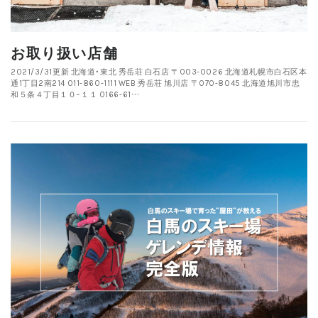
お取り扱い店舗
2021/3/31更新 北海道・東北 秀岳荘 白石店 〒003-0026 北海道札幌市白石区本
通1丁目2南214 011-860-1111 WEB 秀岳荘 旭川店 〒070-8045 北海道旭川市忠
和５条４丁目１０−１１ 0166-61…