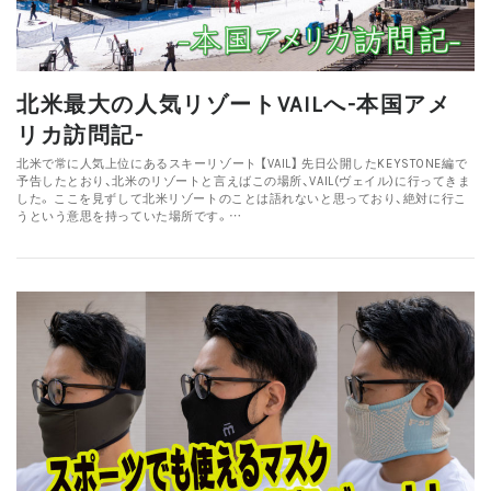
北米最大の人気リゾートVAILへ-本国アメ
リカ訪問記-
北米で常に人気上位にあるスキーリゾート 【VAIL】 先日公開したKEYSTONE編で
予告したとおり、北米のリゾートと言えばこの場所、VAIL(ヴェイル)に行ってきま
した。 ここを見ずして北米リゾートのことは語れないと思っており、絶対に行こ
うという意思を持っていた場所です。…