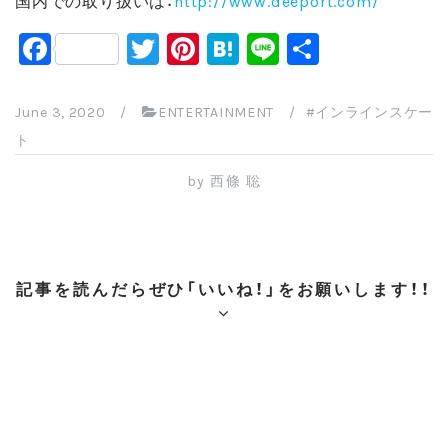
F
T
Pi
H
Li
共
a
wi
nt
at
n
有
c
tt
er
e
e
June 3, 2020
/
ENTERTAINMENT
/
インラインスケー
e
er
e
n
ト
b
st
a
by
西條 聡
o
o
k
記事を読んだらぜひ「いいね！」をお願いします！！