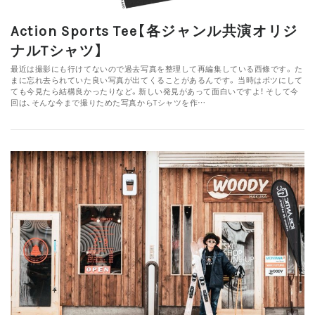
Action Sports Tee【各ジャンル共演オリジ
ナルTシャツ】
最近は撮影にも行けてないので過去写真を整理して再編集している西條です。 た
まに忘れ去られていた良い写真が出てくることがあるんです。 当時はボツにして
ても今見たら結構良かったりなど。新しい発見があって面白いですよ！ そして今
回は、そんな今まで撮りためた写真からTシャツを作…