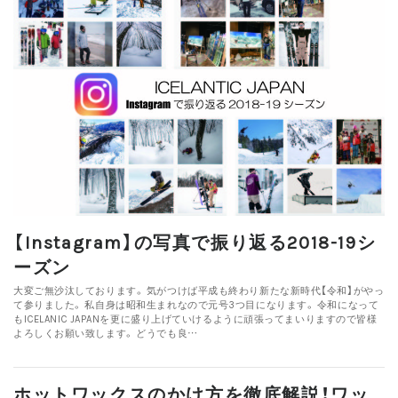
【Instagram】の写真で振り返る2018-19シ
ーズン
大変ご無沙汰しております。 気がつけば平成も終わり新たな新時代【令和】がやっ
て参りました。 私自身は昭和生まれなので元号3つ目になります。 令和になって
もICELANIC JAPANを更に盛り上げていけるように頑張ってまいりますので皆様
よろしくお願い致します。 どうでも良…
ホットワックスのかけ方を徹底解説！ワッ