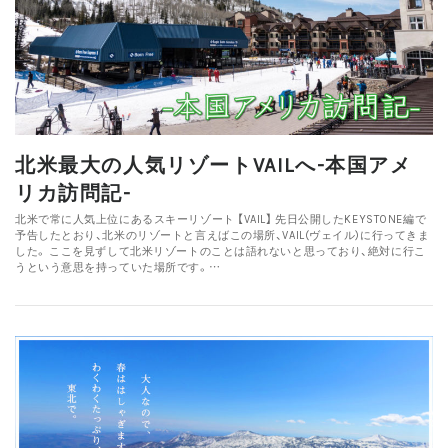
北米最大の人気リゾートVAILへ-本国アメ
リカ訪問記-
北米で常に人気上位にあるスキーリゾート 【VAIL】 先日公開したKEYSTONE編で
予告したとおり、北米のリゾートと言えばこの場所、VAIL(ヴェイル)に行ってきま
した。 ここを見ずして北米リゾートのことは語れないと思っており、絶対に行こ
うという意思を持っていた場所です。…