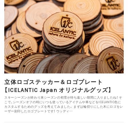
立体ロゴステッカー＆ロゴプレート
【ICELANTIC Japan オリジナルグッズ】
スキーシーズンが終わり来シーズンの初雪が待ち遠しい期間に入りましたね！ そ
こで、シーズンオフの時にいつも使っているアイテムや車などをICELANTIC色に
カスタムするためのグッズを考えてみました。 まずは輪切りにした木にロゴをレ
ーザー刻印したロゴプレートです！ ウッディ…