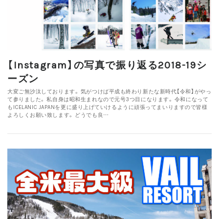
【Instagram】の写真で振り返る2018-19シ
ーズン
大変ご無沙汰しております。 気がつけば平成も終わり新たな新時代【令和】がやっ
て参りました。 私自身は昭和生まれなので元号3つ目になります。 令和になって
もICELANIC JAPANを更に盛り上げていけるように頑張ってまいりますので皆様
よろしくお願い致します。 どうでも良…