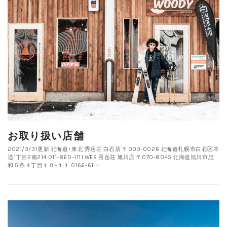
お取り扱い店舗
2021/3/31更新 北海道・東北 秀岳荘 白石店 〒003-0026 北海道札幌市白石区本
通1丁目2南214 011-860-1111 WEB 秀岳荘 旭川店 〒070-8045 北海道旭川市忠
和５条４丁目１０−１１ 0166-61…