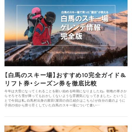
【白馬のスキー場】おすすめ10完全ガイド&
リフト券・シーズン券を徹底比較
今年は大雪になってくれることを願い始める時期になりましたね。 朝晩の寒さか
らそろそろ雪が降ってもおかしくないような雰囲気になってきました。 というこ
とで今回は私、白馬村出身の屋田（屋田の自己紹介はこちら）が自分の庭のように
子供の頃から滑り尽くしていた白馬のスキー場について書い…