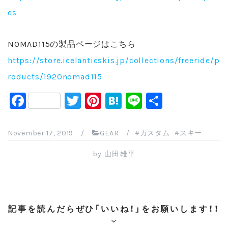
es
NOMAD115の製品ページはこちら
https://store.icelanticskis.jp/collections/freeride/p
roducts/1920nomad115
F
T
Pi
H
Li
共
a
wi
nt
at
n
有
c
tt
er
e
e
November 17, 2019
/
GEAR
/
カスタム
スキー
e
er
e
n
by
山田雄平
b
st
a
o
o
記事を読んだらぜひ「いいね！」をお願いします！！
k