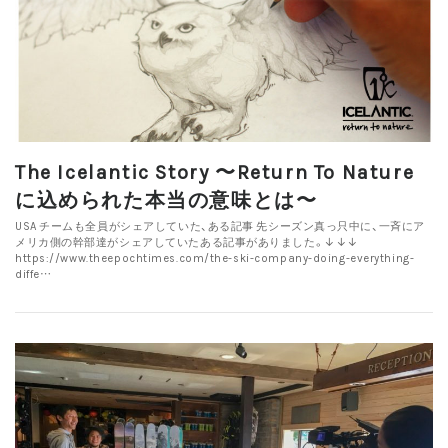
The Icelantic Story 〜Return To Nature
に込められた本当の意味とは〜
USA チームも全員がシェアしていた、ある記事 先シーズン真っ只中に、一斉にア
メリカ側の幹部達がシェアしていたある記事がありました。↓↓↓
https://www.theepochtimes.com/the-ski-company-doing-everything-
diffe…