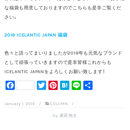
な福袋も用意しておりますのでこちらも是非ご覧くだ
さい。
2019 ICELANTIC JAPAN 福袋
色々と語ってまいりましたが2019年も元気なブランド
として頑張っていきますので是非皆様これからも
ICELANTIC JAPANをよろしくお願い致します！
F
T
Pi
H
Li
共
a
wi
nt
at
n
有
c
tt
er
e
e
January 1, 2019
/
COLUMN
/
e
er
e
n
by
屋田翔太
b
st
a