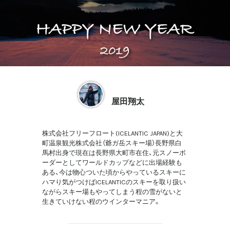
屋田翔太
株式会社フリーフロート(ICELANTIC JAPAN)と大
町温泉観光株式会社（爺ガ岳スキー場）長野県白
馬村出身で現在は長野県大町市在住、元スノーボ
ーダーとしてワールドカップなどに出場経験も
ある、今は物心ついた頃からやっているスキーに
ハマり気がつけばICELANTICのスキーを取り扱い
ながらスキー場もやってしまう程の雪がないと
生きていけない程のウインターマニア。