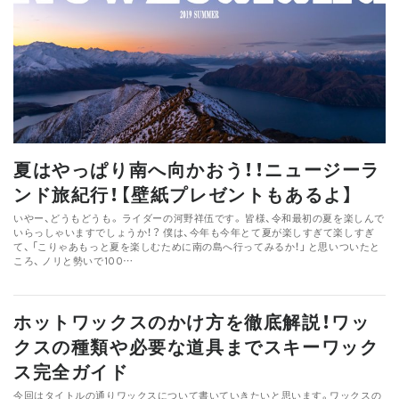
夏はやっぱり南へ向かおう！！ニュージーラ
ンド旅紀行！【壁紙プレゼントもあるよ】
いやー、どうもどうも。 ライダーの河野祥伍です。 皆様、令和最初の夏を楽しんで
いらっしゃいますでしょうか！？ 僕は、今年も今年とて夏が楽しすぎて楽しすぎ
て、 「こりゃあもっと夏を楽しむために南の島へ行ってみるか！」 と思いついたと
ころ、 ノリと勢いで100…
ホットワックスのかけ方を徹底解説！ワッ
クスの種類や必要な道具までスキーワック
ス完全ガイド
今回はタイトルの通りワックスについて書いていきたいと思います。ワックスの