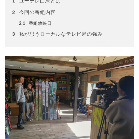
ユーテレ白馬とは
1
今回の番組内容
2
番組放映日
2.1
私が思うローカルなテレビ局の強み
3