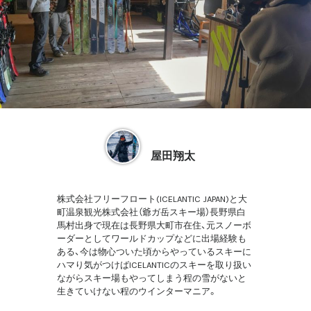
屋田翔太
株式会社フリーフロート(ICELANTIC JAPAN)と大
町温泉観光株式会社（爺ガ岳スキー場）長野県白
馬村出身で現在は長野県大町市在住、元スノーボ
ーダーとしてワールドカップなどに出場経験も
ある、今は物心ついた頃からやっているスキーに
ハマり気がつけばICELANTICのスキーを取り扱い
ながらスキー場もやってしまう程の雪がないと
生きていけない程のウインターマニア。