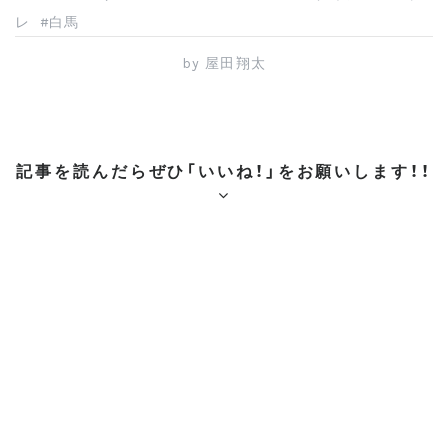
e
er
e
n
レ
白馬
b
st
a
by
屋田翔太
o
o
k
記事を読んだらぜひ「いいね！」をお願いします！！