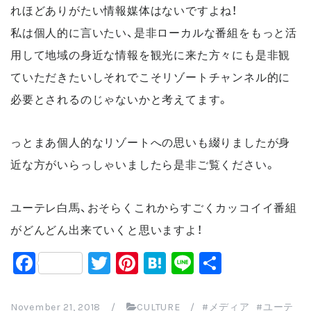
れほどありがたい情報媒体はないですよね！
私は個人的に言いたい、是非ローカルな番組をもっと活
用して地域の身近な情報を観光に来た方々にも是非観
ていただきたいしそれでこそリゾートチャンネル的に
必要とされるのじゃないかと考えてます。
っとまあ個人的なリゾートへの思いも綴りましたが身
近な方がいらっしゃいましたら是非ご覧ください。
ユーテレ白馬、おそらくこれからすごくカッコイイ番組
がどんどん出来ていくと思いますよ！
F
T
Pi
H
Li
共
a
wi
nt
at
n
有
c
tt
er
e
e
November 21, 2018
/
CULTURE
/
メディア
ユーテ