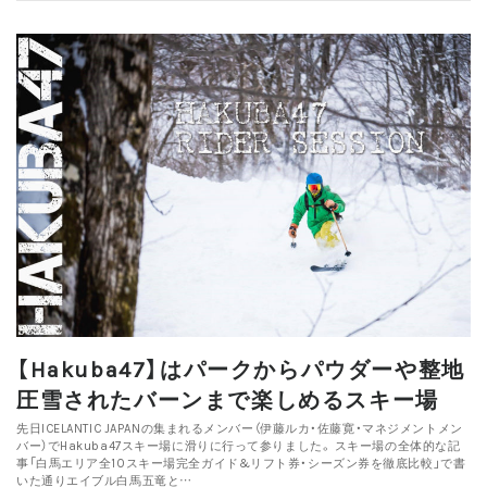
【Hakuba47】はパークからパウダーや整地
圧雪されたバーンまで楽しめるスキー場
先日ICELANTIC JAPANの集まれるメンバー（伊藤ルカ・佐藤寛・マネジメントメン
バー）でHakuba47スキー場に滑りに行って参りました。 スキー場の全体的な記
事「白馬エリア全10スキー場完全ガイド&リフト券・シーズン券を徹底比較」で書
いた通りエイブル白馬五竜と…