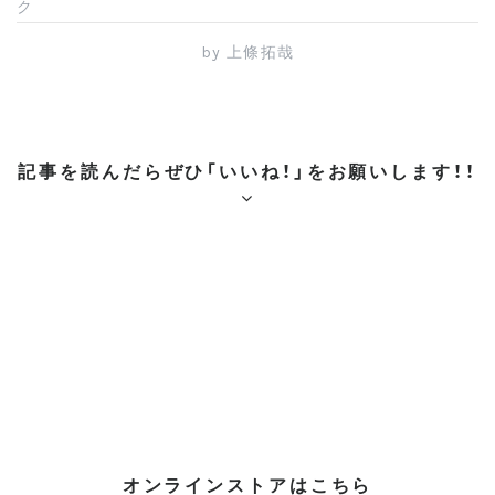
e
er
e
n
ク
b
st
a
by
上條拓哉
o
o
k
記事を読んだらぜひ「いいね！」をお願いします！！
オンラインストアはこちら