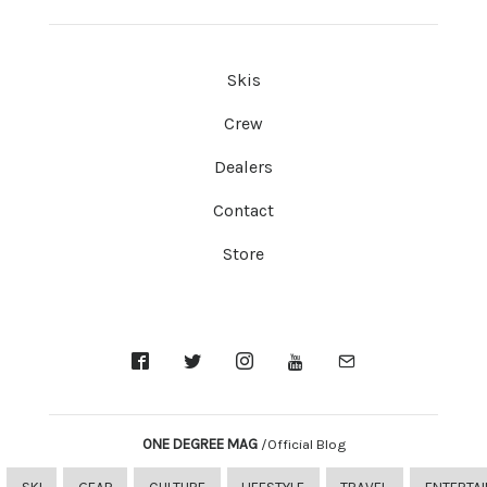
Skis
Crew
Dealers
Contact
Store
ONE DEGREE MAG
/Official Blog
SKI
GEAR
CULTURE
LIFESTYLE
TRAVEL
ENTERTA