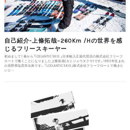
自己紹介-上條拓哉−260Km /hの世界を感
じるフリースキーヤー
初めまして！ 春から「ICELANTIC SKIS 」日本輸入正規代理店の株式会社フリーフ
ロートで働くことになりました上條拓哉(カミジョウタクヤ)です。1995年生まれ
の長野県塩尻市出身です。 「LCELANTIC SKIS」株式会社フリーフロートで働きた
いと…