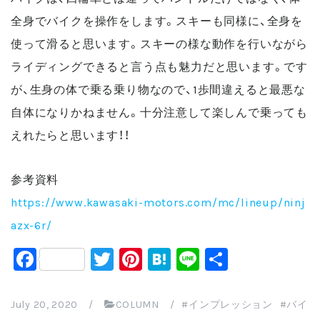
全身でバイクを操作をします。スキーも同様に、全身を
使って滑ると思います。
スキーの様な動作を行いながら
ライディングできると言う点も魅力だと思います。
です
が、生身の体で乗る乗り物なので、1歩間違えると最悪な
自体になりかねません。十分注意して楽しんで乗っても
えれたらと思います！！
参考資料
https://www.kawasaki-motors.com/mc/lineup/ninj
azx-6r/
F
T
Pi
H
Li
共
a
wi
nt
at
n
有
c
tt
er
e
e
July 20, 2020
/
COLUMN
/
インプレッション
バイ