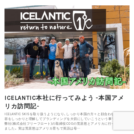
ICELANTIC本社に行ってみよう -本国アメ
リカ訪問記-
ICELANTIC SKISを取り扱うようになり、しっかり本国の方々と顔合わせや方針内
容をしっかりと理解してブランディングを大切にしていこうという事でさっそく
弊社(株式会社フリーフロート)の取締役COOの荒居悠とアメリカに行ってまいり
ました。 実は荒居悠はアメリカ育ちで英語は母…