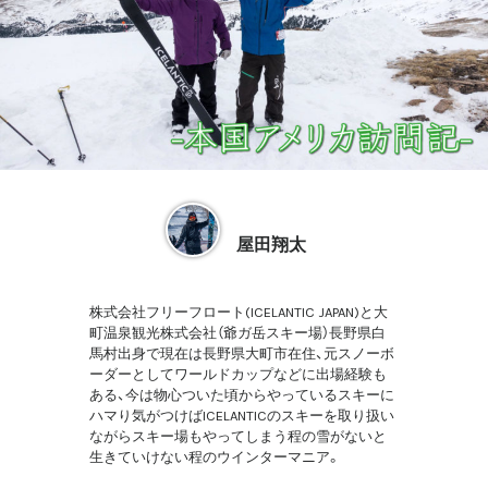
屋田翔太
株式会社フリーフロート(ICELANTIC JAPAN)と大
町温泉観光株式会社（爺ガ岳スキー場）長野県白
馬村出身で現在は長野県大町市在住、元スノーボ
ーダーとしてワールドカップなどに出場経験も
ある、今は物心ついた頃からやっているスキーに
ハマり気がつけばICELANTICのスキーを取り扱い
ながらスキー場もやってしまう程の雪がないと
生きていけない程のウインターマニア。