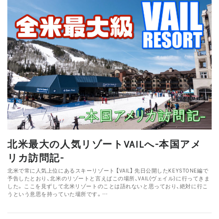
北米最大の人気リゾートVAILへ-本国アメ
リカ訪問記-
北米で常に人気上位にあるスキーリゾート 【VAIL】 先日公開したKEYSTONE編で
予告したとおり、北米のリゾートと言えばこの場所、VAIL(ヴェイル)に行ってきま
した。 ここを見ずして北米リゾートのことは語れないと思っており、絶対に行こ
うという意思を持っていた場所です。…