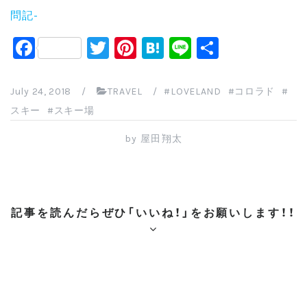
問記-
F
T
Pi
H
Li
共
a
wi
nt
at
n
有
c
tt
er
e
e
July 24, 2018
/
TRAVEL
/
LOVELAND
コロラド
e
er
e
n
スキー
スキー場
b
st
a
by
屋田翔太
o
o
k
記事を読んだらぜひ「いいね！」をお願いします！！