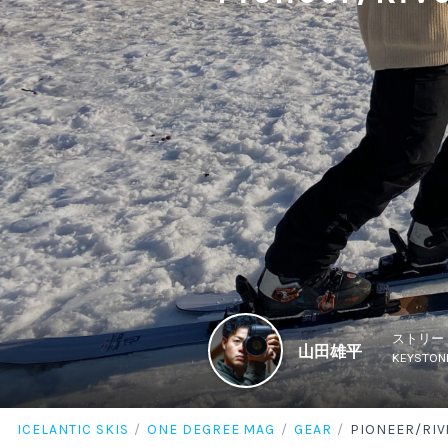
ストリー
山田雄平
KEYST
ICELANTIC SKIS
ONE DEGREE MAG
GEAR
PIONEER/