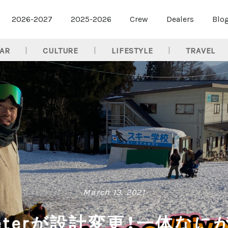
2026-2027
2025-2026
Crew
Dealers
Blo
AR
CULTURE
LIFESTYLE
TRAVEL
March 13, 2021
Riveterが設計変更！一体