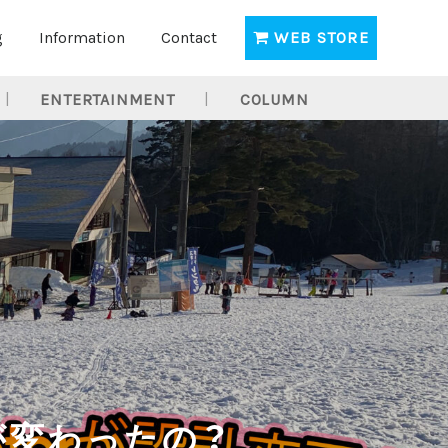
g
Information
Contact
WEB STORE
ENTERTAINMENT
COLUMN
なにが変わったの？