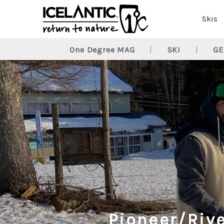
Skis
One Degree MAG
SKI
GE
Pioneer/