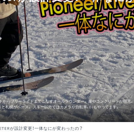
トからフリーライドまでこなすオールラウンダー。 崖やコンクリートが得意。 IC
ONEと札幌がベース。 スキー以外ではカメラや自転車、DJもやってます。
RIVETERが設計変更！一体なにが変わったの？