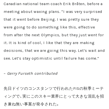
Canadian national team coach Erik Bråten, before a
meeting about waxing plans. “I was very surprised
that it went before Beijing. I was pretty sure they
were going to do something like this, effective
from after the next Olympics, but they just went for
it. It is kind of cool, I like that they are making
decisions, that we are going this way. Let’s wait and
see. Let’s stay optimistic until failure has come.”
–
Gerry Furseth contributed
先日ドイツのコンスタンツで行われたFISの秋季ミーテ
ィングで、実にこのスキー業界にとって大きな混乱を招
き兼ね無い事案が発令された。