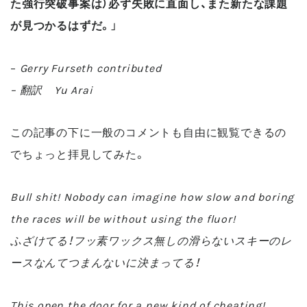
た強行突破事案は）必ず失敗に直面し、また新たな課題
が見つかるはずだ。
」
–
Gerry Furseth contributed
– 翻訳 Yu Arai
この記事の下に一般のコメントも自由に観覧できるの
でちょっと拝見してみた。
Bull shit! Nobody can imagine how slow and boring
the races will be without using the fluor!
ふざけてる！フッ素ワックス無しの滑らないスキーのレ
ースなんてつまんないに決まってる！
This open the door for a new kind of cheating!