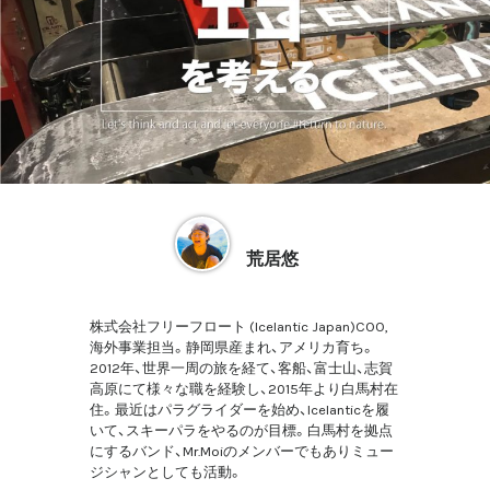
荒居悠
株式会社フリーフロート (Icelantic Japan)COO,
海外事業担当。静岡県産まれ、アメリカ育ち。
2012年、世界一周の旅を経て、客船、富士山、志賀
高原にて様々な職を経験し、2015年より白馬村在
住。最近はパラグライダーを始め、Icelanticを履
いて、スキーパラをやるのが目標。白馬村を拠点
にするバンド、Mr.Moiのメンバーでもありミュー
ジシャンとしても活動。