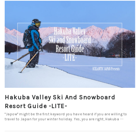
Hakuba Valley Ski And Snowboard
Resort Guide -LITE-
"Japow" might be the first keyword you have heard if you are willing to
travel to Japan for your winter holiday. Yes, you are right, Hakuba …