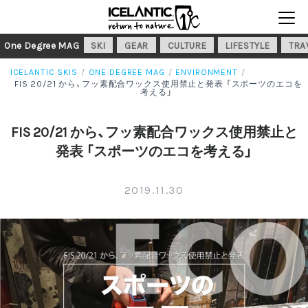
One Degree MAG
SKI
GEAR
CULTURE
LIFESTYLE
TRA
ICELANTIC SKIS
ONE DEGREE MAG
ENVIRONMENT
FIS 20/21 から、フッ素配合ワックス使用禁止と発表 「スポーツのエコを
考える」
FIS 20/21 から、フッ素配合ワックス使用禁止と
発表 「スポーツのエコを考える」
2019.11.30