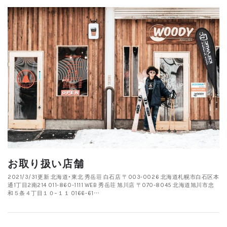
お取り扱い店舗
2021/3/31更新 北海道・東北 秀岳荘 白石店 〒003-0026 北海道札幌市白石区本
通1丁目2南214 011-860-1111 WEB 秀岳荘 旭川店 〒070-8045 北海道旭川市忠
和５条４丁目１０−１１ 0166-61…