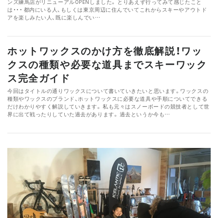
ンズ練馬店がリニューアルOPENしました。 とりあえず行ってみて感じたこと
は・・・ 都内にいる人、もしくは東京周辺に住んでいてこれからスキーやアウトド
アを楽しみたい人、既に楽しんでい…
ホットワックスのかけ方を徹底解説！ワッ
クスの種類や必要な道具までスキーワック
ス完全ガイド
今回はタイトルの通りワックスについて書いていきたいと思います。ワックスの
種類やワックスのブランド、ホットワックスに必要な道具や手順についてできる
だけわかりやすく解説していきます。 私も元々はスノーボードの競技者として世
界に出て戦ったりしていた過去があります。 過去というか今も…