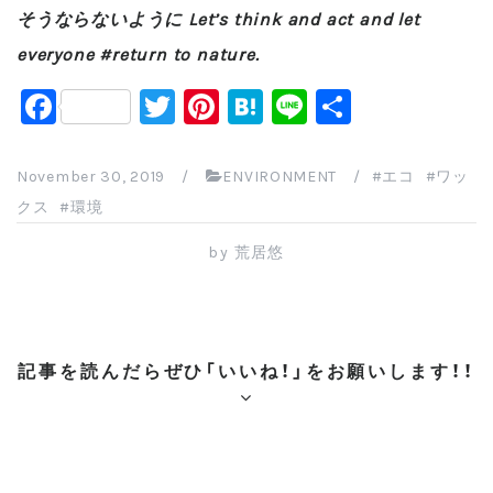
そうならないように Let’s think and act and let
everyone #return to nature.
F
T
Pi
H
Li
共
a
wi
nt
at
n
有
c
tt
er
e
e
November 30, 2019
/
ENVIRONMENT
/
エコ
ワッ
e
er
e
n
クス
環境
b
st
a
by
荒居悠
o
o
k
記事を読んだらぜひ「いいね！」をお願いします！！