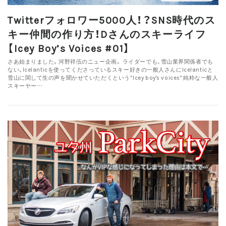
Twitterフォロワー5000人！？SNS時代のス
キー仲間の作り方！Dさんのスキーライフ
【Icey Boy’s Voices #01】
さあ始まりました。河野祥伍のニュー企画。 ライダーでも、雪山業界関係者でも
ない、Icelanticを使ってくださっているスキー好きの一般人さんにIcelanticと
雪山に関して生の声を聞かせていただくという”Icey boy's voices" 純粋な一般人
スキーヤー…