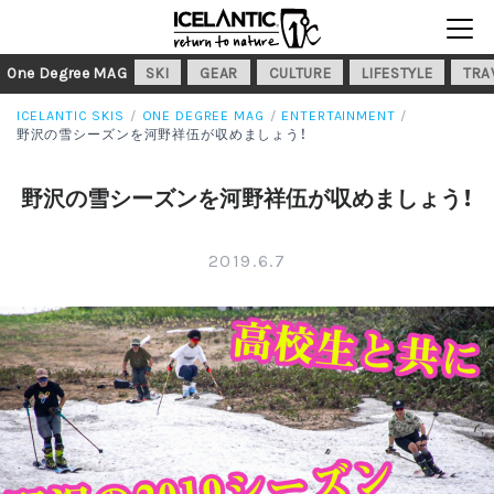
One Degree MAG
SKI
GEAR
CULTURE
LIFESTYLE
TRA
ICELANTIC SKIS
ONE DEGREE MAG
ENTERTAINMENT
野沢の雪シーズンを河野祥伍が収めましょう！
野沢の雪シーズンを河野祥伍が収めましょう！
2019.6.7