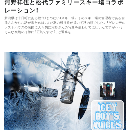
河野祥伍と松代ファミリースキー場コラボ
レーション！
新潟県は十日町にある松代（まつだい）スキー場。 そのスキー場の管理者である宮
澤さんからお話が来たのは、まだ夏の残り香が濃い初秋の頃でした。 「ゲレンデの
レストハウスの装飾に大々的に河野さんの写真を使わせてほしいんですが・・・」
そんな突然の打診に「正気ですか？」と返事を…