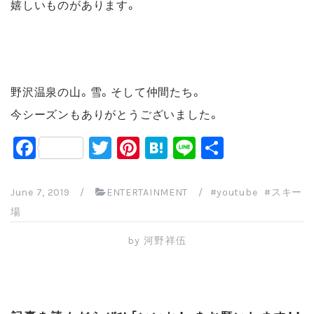
嬉しいものがあります。
野沢温泉の山。雪。そして仲間たち。
今シーズンもありがとうございました。
F
T
Pi
H
Li
共
a
wi
nt
at
n
有
c
tt
er
e
e
June 7, 2019
/
ENTERTAINMENT
/
youtube
スキー
e
er
e
n
場
b
st
a
by
河野祥伍
o
o
k