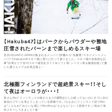
【Hakuba47】はパークからパウダーや整地
圧雪されたバーンまで楽しめるスキー場
先日ICELANTIC JAPANの集まれるメンバー（伊藤ルカ・佐藤寛・マネジメントメン
バー）でHakuba47スキー場に滑りに行って参りました。 スキー場の全体的な記
事「白馬エリア全10スキー場完全ガイド&リフト券・シーズン券を徹底比較」で書
いた通りエイブル白馬五竜と…
北極圏フィンランドで超絶景スキー！！そし
て夜はオーロラが・・・！
皆さんMoi！ フィンランドの旅からまだ2週間ほどしか経ってないのにすでに次の
旅先のプランを考えてしまっている西條です。 (ちなみにフィンランド語でMoi
は”こんちわ！”みたいな感じでMoiMoiは”さよなら”という意味です。) 初めて海
外スキーしてきました！ 場…