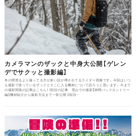
カメラマンのザックと中身大公開【ゲレン
デでサクッと撮影編】
冬の間滑るより撮ってる方が多い説が噂されてるライダー西條です。 今回はいつ
も撮影で使っているザックとそこに入る機材について語ろうと思います。 今まで
の撮影関係の記事はこちら！ 1回目の記事 雪山での撮影【林間バックカントリー
編】機材紹介から撮影方法まで一挙公開 2回目…