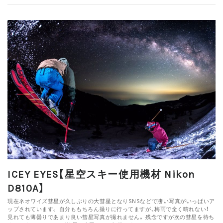
ICEY EYES【星空スキー使用機材 Nikon
D810A】
現在ネオワイズ彗星が久しぶりの大彗星となりSNSなどで凄い写真がいっぱいア
ップされています。 自分ももちろん撮りに行ってますが、梅雨で全く晴れない！
見れても薄曇りであまり良い彗星写真が撮れません。 残念ですが次の彗星を待ち