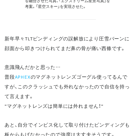
を融合させた写真、「エクストリーム星景写真」を
考案。「星空スキー」を実現させた。
新年早々TLTビンディングの誤解放により圧雪バーンに
顔面から叩きつけられてまだ鼻の骨が痛い西條です。
意識飛んだかと思った…
普段
APHEX
のマグネットレンズゴーグル使ってるんで
すが、このクラッシュでも外れなかったので自信を持っ
て言えます。
”マグネットレンズは簡単には外れません！”
あと、自分でインビス化して取り付けたビンディングも
板からもげなかったので強度は大丈夫そうです。