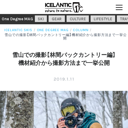
One Degree MAG
SKI
GEAR
CULTURE
LIFESTYLE
TRA
ICELANTIC SKIS
ONE DEGREE MAG
COLUMN
雪山での撮影【林間バックカントリー編】機材紹介から撮影方法まで一挙公
開
雪山での撮影【林間バックカントリー編】
機材紹介から撮影方法まで一挙公開
2019.1.11