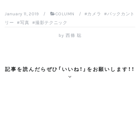
a
wi
nt
at
n
有
c
tt
er
e
e
January 11, 2019
/
COLUMN
/
カメラ
バックカント
e
er
e
n
リー
写真
撮影テクニック
b
st
a
by
西條 聡
o
o
k
記事を読んだらぜひ「いいね！」をお願いします！！