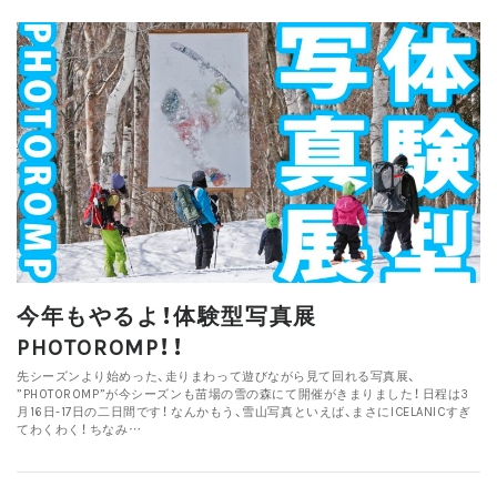
今年もやるよ！体験型写真展
PHOTOROMP！！
先シーズンより始めった、走りまわって遊びながら見て回れる写真展、
”PHOTOROMP”が今シーズンも苗場の雪の森にて開催がきまりました！ 日程は3
月16日-17日の二日間です！ なんかもう、雪山写真といえば、まさにICELANICすぎ
てわくわく！ ちなみ…