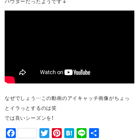
パウダーだったようです↓
なぜでしょう…この動画のアイキャッチ画像がちょっ
とイラっとするのは笑
では良いシーズンを！
F
T
Pi
H
Li
共