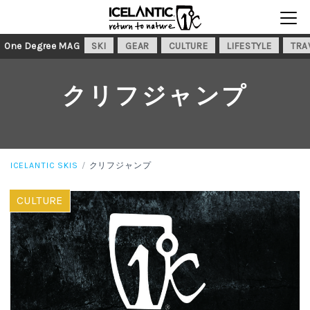
One Degree MAG
SKI
GEAR
CULTURE
LIFESTYLE
TRA
クリフジャンプ
ICELANTIC SKIS
クリフジャンプ
CULTURE