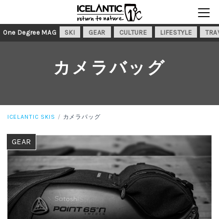
One Degree MAG
SKI
GEAR
CULTURE
LIFESTYLE
TRA
カメラバッグ
ICELANTIC SKIS
カメラバッグ
GEAR