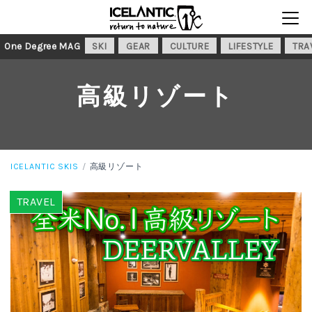
One Degree MAG
SKI
GEAR
CULTURE
LIFESTYLE
TRA
高級リゾート
ICELANTIC SKIS
高級リゾート
TRAVEL