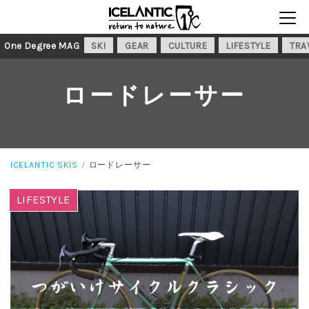
One Degree MAG
SKI
GEAR
CULTURE
LIFESTYLE
TRA
ロードレーサー
ICELANTIC SKIS
ロードレーサー
LIFESTYLE