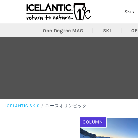
Skis
One Degree MAG
SKI
GE
ICELANTIC SKIS
ユースオリンピック
COLUMN