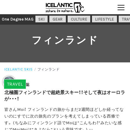
One Degree MAG
SKI
GEAR
CULTURE
LIFESTYLE
TRA
フィンランド
ICELANTIC SKIS
フィンランド
TRAVEL
西條 聡
北極圏フィンランドで超絶景スキー！！そして夜はオーロラ
が・・・！
皆さんMoi！ フィンランドの旅からまだ2週間ほどしか経ってな
いのにすでに次の旅先のプランを考えてしまっている西條で
す。 (ちなみにフィンランド語でMoiは”こんちわ！”みたいな感
じでMoiMoiは”さよなら”という意味です。) …