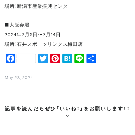
場所：新潟市産業振興センター
■大阪会場
2024年7月5日〜7月14日
場所：石井スポーツリンクス梅田店
F
T
Pi
H
Li
共
a
wi
nt
at
n
有
c
tt
er
e
e
May 23, 2024
e
er
e
n
b
st
a
o
記事を読んだらぜひ「いいね！」をお願いします！！
o
k