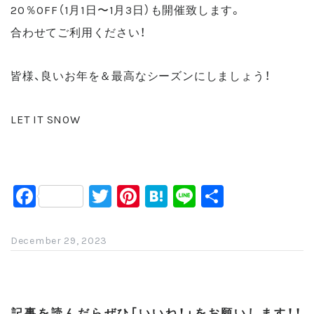
20％OFF（1月1日〜1月3日）も開催致します。
合わせてご利用ください！
皆様、良いお年を＆最高なシーズンにしましょう！
LET IT SNOW
F
T
Pi
H
Li
共
a
wi
nt
at
n
有
c
tt
er
e
e
December 29, 2023
e
er
e
n
b
st
a
o
記事を読んだらぜひ「いいね！」をお願いします！！