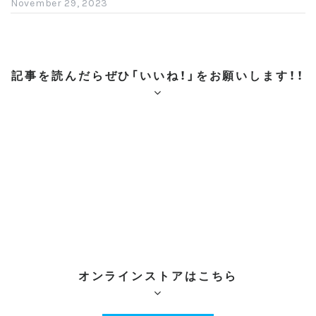
c
tt
er
e
e
November 29, 2023
e
er
e
n
b
st
a
o
記事を読んだらぜひ「いいね！」をお願いします！！
o
k
オンラインストアはこちら