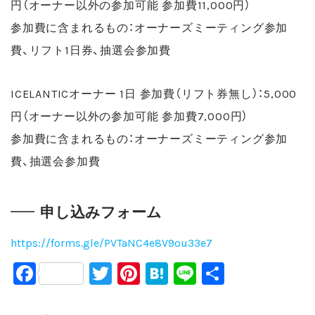
円（オーナー以外の参加可能 参加費11,000円）
参加費に含まれるもの：オーナーズミーティング参加
費、リフト1日券、抽選会参加費
ICELANTICオーナー 1日 参加費（リフト券無し）：5,000
円（オーナー以外の参加可能 参加費7,000円）
参加費に含まれるもの：オーナーズミーティング参加
費、抽選会参加費
申し込みフォーム
https://forms.gle/PVTaNC4e8V9ou33e7
F
T
Pi
H
Li
共
a
wi
nt
at
n
有